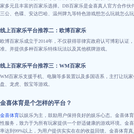
家多元且丰富的百家乐选择。DB百家乐是金喜真人官方合作伙
三公、色碟、安达巴哈、温州牌九等特色游戏想怎么玩就怎么玩
线上百家乐平台推荐二：欧博百家乐
欧博百家乐成立于2014年，不仅获得菲律宾政府认可博彩认证，
准。并提供多种百家乐特殊玩法以及其他棋牌游戏。
线上百家乐平台推荐三：WM百家乐
WM百家乐支援手机、电脑等多装置以及多国语系，主打让玩家
盘、龙虎、骰宝等游戏。
金喜体育是个怎样的平台？
金喜体育
以娱乐为主，鼓励用户保持良好的娱乐心态。金喜体育
性服务，致力于为所有玩家提供一个舒适健康的游戏环境。金喜
率达到99%以上，为用户提供实实在在的收益回馈。金喜体育